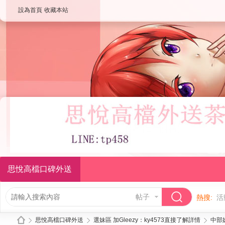
設為首頁
收藏本站
思悅高檔口碑外送
帖子
熱搜:
活
思悅高檔口碑外送
選妹區 加Gleezy：ky4573直接了解詳情
中部