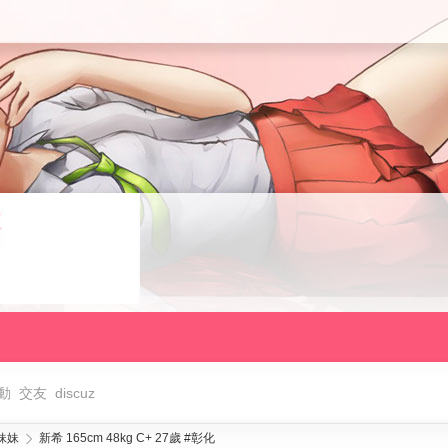
動
交友
discuz
妹妹
新希 165cm 48kg C+ 27歲 #彰化