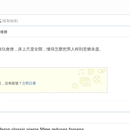
化
[複製鏈接]
›
部樓層
敢玩會撩，床上尺度全開，懂得怎麼把男人榨到意猶未盡。
x
看，沒有賬號？
立即註冊
rferon classic viagra 50mg reduces forceps.