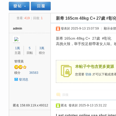
新希 165cm 48kg C+ 27歲 #彰
查看:
419
|
回復:
1
思
»
›
›
admin
發表於 2025-9-13 15:07:59
|
顯示全
新希 165cm 48kg C+ 27歲 #彰化
高挑火辣，舉手投足都帶著女人味。
1萬
5
3萬
主題
回帖
積分
管理員
本帖子中包含更多資源
悅
積分
36583
您需要
登錄
才可以下載或查
發消息
回復
匿名
158.69.119.x:49312
匿名
發表於 2025-9-13 15:31:22
Last cytotec online usa shut inte