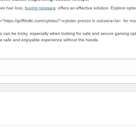
ir hair loss,
buying nizagara
offers an effective solution. Explore opti
="https://griffindtc.com/cytotec/">cytotec prezzo in svizzera</a> for man
nos can be tricky, especially when looking for safe and secure gaming 
 a safe and enjoyable experience without the hassle.