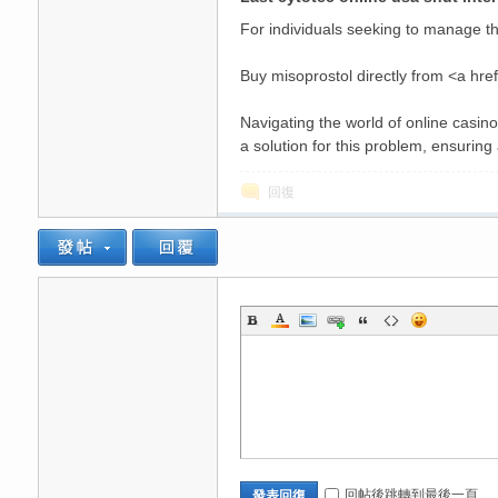
For individuals seeking to manage the
高
Buy misoprostol directly from <a href
Navigating the world of online casi
a solution for this problem, ensuring
回復
檔
口
回帖後跳轉到最後一頁
發表回復