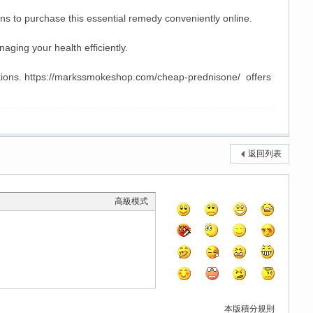
ons to purchase this essential remedy conveniently online.
aging your health efficiently.
options. https://markssmokeshop.com/cheap-prednisone/ offers
返回列表
高級模式
本版積分規則