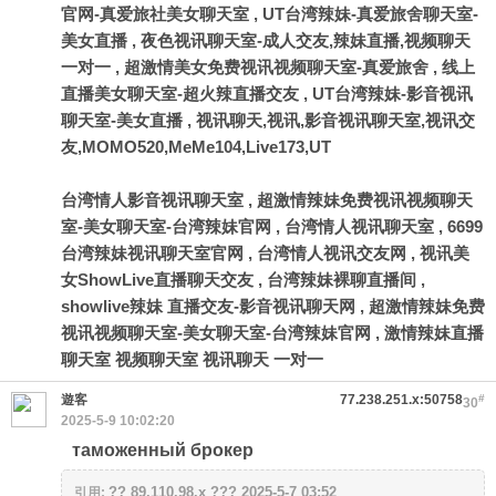
官网-真爱旅社美女聊天室
,
UT台湾辣妹-真爱旅舍聊天室-
美女直播
,
夜色视讯聊天室-成人交友,辣妹直播,视频聊天
一对一
,
超激情美女免费视讯视频聊天室-真爱旅舍
,
线上
直播美女聊天室-超火辣直播交友
,
UT台湾辣妹-影音视讯
聊天室-美女直播
,
视讯聊天,视讯,影音视讯聊天室,视讯交
友,MOMO520,MeMe104,Live173,UT
台湾情人影音视讯聊天室
,
超激情辣妹免费视讯视频聊天
室-美女聊天室-台湾辣妹官网
,
台湾情人视讯聊天室
,
6699
台湾辣妹视讯聊天室官网
,
台湾情人视讯交友网
,
视讯美
女ShowLive直播聊天交友
,
台湾辣妹裸聊直播间
,
showlive辣妹 直播交友-影音视讯聊天网
,
超激情辣妹免费
视讯视频聊天室-美女聊天室-台湾辣妹官网
,
激情辣妹直播
聊天室 视频聊天室 视讯聊天 一对一
遊客
77.238.251.x:50758
#
30
2025-5-9 10:02:20
таможенный брокер
?? 89.110.98.x ??? 2025-5-7 03:52
引用: