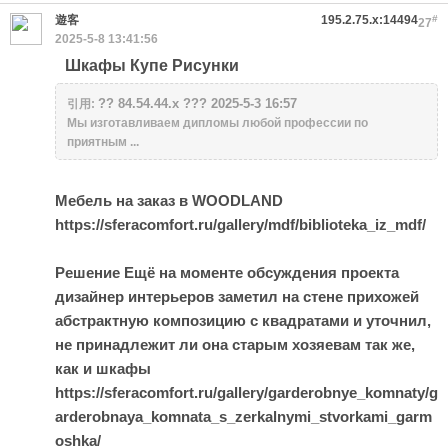
遊客
195.2.75.x:14494
#
27
2025-5-8 13:41:56
Шкафы Купе Рисунки
?? 84.54.44.x ??? 2025-5-3 16:57
引用:
Мы изготавливаем дипломы любой профессии по
приятным ...
Мебель на заказ в WOODLAND
https://sferacomfort.ru/gallery/mdf/biblioteka_iz_mdf/
Решение Ещё на моменте обсуждения проекта
дизайнер интерьеров заметил на стене прихожей
абстрактную композицию с квадратами и уточнил,
не принадлежит ли она старым хозяевам так же,
как и шкафы
https://sferacomfort.ru/gallery/garderobnye_komnaty/g
arderobnaya_komnata_s_zerkalnymi_stvorkami_garm
oshka/