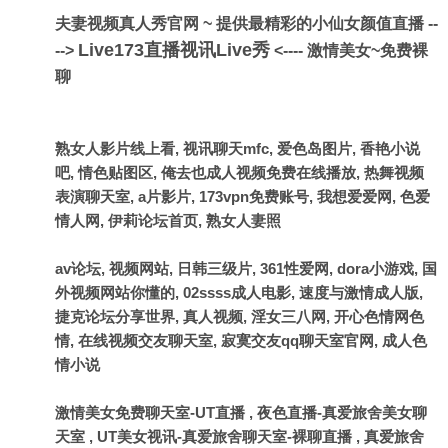
夫妻视频真人秀官网 ~ 提供最精彩的小仙女颜值直播 --
Live173直播视讯Live秀
-->
<---- 激情美女~免费裸
聊
熟女人影片线上看, 视讯聊天mfc, 爱色岛图片, 香艳小说
吧, 情色贴图区, 俺去也成人视频免费在线播放, 热舞视频
表演聊天室, a片影片, 173vpn免费账号, 我想爱爱网, 色爱
情人网, 伊莉论坛首页, 熟女人妻照
av论坛, 视频网站, 日韩三级片, 361性爱网, dora小游戏, 国
外视频网站你懂的, 02ssss成人电影, 速度与激情成人版,
捷克论坛分享世界, 真人视频, 淫女三八网, 开心色情网色
情, 在线视频交友聊天室, 寂寞交友qq聊天室官网, 成人色
情小说
激情美女免费聊天室-UT直播
,
夜色直播-真爱旅舍美女聊
天室
,
UT美女视讯-真爱旅舍聊天室-裸聊直播
,
真爱旅舍