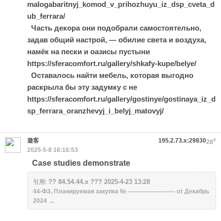
malogabaritnyj_komod_v_prihozhuyu_iz_dsp_cveta_d
ub_ferrara/
Часть декора они подобрали самостоятельно,
задав общий настрой, — обилие света и воздуха,
намёк на пески и оазисы пустыни
https://sferacomfort.ru/gallery/shkafy-kupe/belye/
Оставалось найти мебель, которая выгодно
раскрыла бы эту задумку с не
https://sferacomfort.ru/gallery/gostinye/gostinaya_iz_d
sp_ferrara_oranzhevyj_i_belyj_matovyj/
遊客
195.2.73.x:29830
#
28
2025-5-8 16:16:53
Case studies demonstrate
?? 84.54.44.x ??? 2025-4-23 13:28
引用:
44-ФЗ, Планируемая закупка № ------------------------ от Декабрь
2024 ...