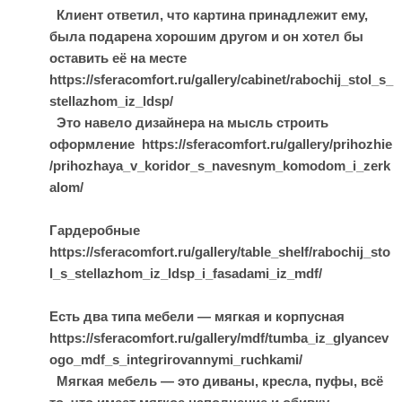
Клиент ответил, что картина принадлежит ему,
была подарена хорошим другом и он хотел бы
оставить её на месте
https://sferacomfort.ru/gallery/cabinet/rabochij_stol_s_
stellazhom_iz_ldsp/
Это навело дизайнера на мысль строить
оформление https://sferacomfort.ru/gallery/prihozhie
/prihozhaya_v_koridor_s_navesnym_komodom_i_zerk
alom/
Гардеробные
https://sferacomfort.ru/gallery/table_shelf/rabochij_sto
l_s_stellazhom_iz_ldsp_i_fasadami_iz_mdf/
Есть два типа мебели — мягкая и корпусная
https://sferacomfort.ru/gallery/mdf/tumba_iz_glyancev
ogo_mdf_s_integrirovannymi_ruchkami/
Мягкая мебель — это диваны, кресла, пуфы, всё