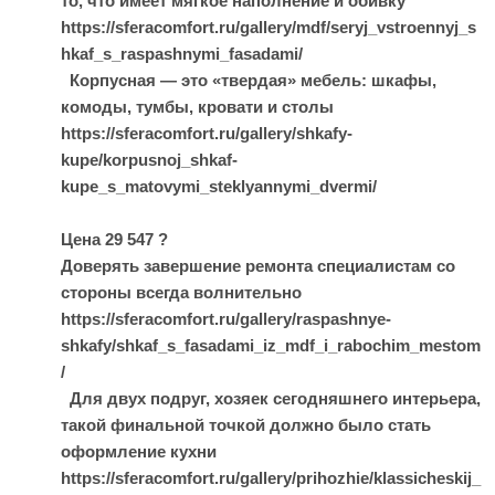
то, что имеет мягкое наполнение и обивку
https://sferacomfort.ru/gallery/mdf/seryj_vstroennyj_s
hkaf_s_raspashnymi_fasadami/
Корпусная — это «твердая» мебель: шкафы,
комоды, тумбы, кровати и столы
https://sferacomfort.ru/gallery/shkafy-
kupe/korpusnoj_shkaf-
kupe_s_matovymi_steklyannymi_dvermi/
Цена 29 547 ?
Доверять завершение ремонта специалистам со
стороны всегда волнительно
https://sferacomfort.ru/gallery/raspashnye-
shkafy/shkaf_s_fasadami_iz_mdf_i_rabochim_mestom
/
Для двух подруг, хозяек сегодняшнего интерьера,
такой финальной точкой должно было стать
оформление кухни
https://sferacomfort.ru/gallery/prihozhie/klassicheskij_