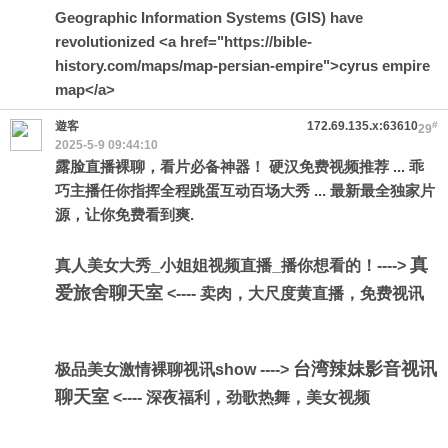
Geographic Information Systems (GIS) have
revolutionized <a href="https://bible-
history.com/maps/map-persian-empire">cyrus empire
map</a>
遊客
172.69.135.x:63610
#
29
2025-5-9 09:44:10
露脸直播裸聊，看片必备神器！ 硬汉免费视频推荐 ... 乖
巧主播任你指挥全程跳蛋互动百场大秀 ... 最新最全独家片
源，让你免费看到爽.
真
真人美女大秀_小姐姐视频直播_播你想看的！---->
爱旅舍聊天室
<---- 卖肉，大尺度黄直播，免费视讯
台湾辣妹影音视讯
极品美女激情裸聊视讯show ---->
聊天室
<---- 深夜福利，劲歌热舞，美女视频