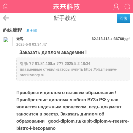
新手教程
回復
約妹流程
看全部
遊客
62.113.113.x:36768
#
26
2025-5-8 03:34:47
Заказать диплом академии !
?? 91.84.100.x ??? 2025-5-2 18:34
引用:
плазменные стерилизаторы купить https://plazmennye-
sterilizatory.ru .
Приобрести диплом о высшем образовании !
Приобретение диплома любого ВУЗа РФ у нас
является надежным процессом, ведь документ
заносится в реестр. Заказать диплом об
образовании
good-diplom.ru/kupit-diplom-v-reestre-
bistro-i-bezopasno