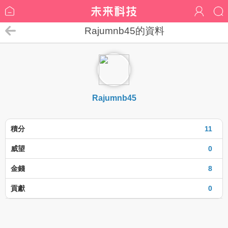
Rajumnb45的資料
Rajumnb45
積分
11
威望
0
金錢
8
貢獻
0