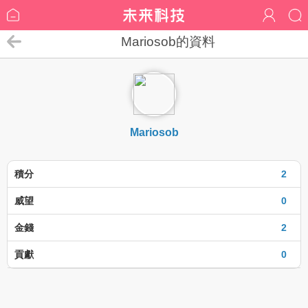
Mariosob的資料
Mariosob
積分
2
威望
0
金錢
2
貢獻
0